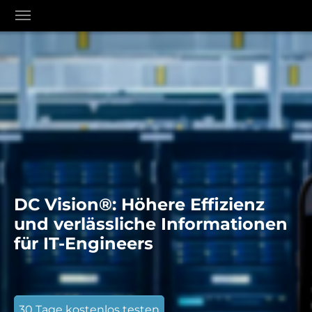
Skip to main content
Skip to page footer
DC Vision®: Höhere Effizienz
und verlässliche Informationen
für IT-Engineers
30 Tage kostenlos testen