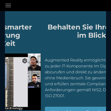
Skip to main content
Skip to page footer
r
Behalten Sie Ihre Assets
im Blick
Augmented Reality ermöglicht Ihnen, Daten
zu jeder IT-Komponente im Digitalen Zwilling
abzurufen und direkt zu ändern. Vor Ort und
ohne Medienbruch. Sie gewinnen Sicherheit
und erfüllen zentrale Compliance-
Anforderungen gemäß NIS2, DORA, CER sowie
ISO 27001.