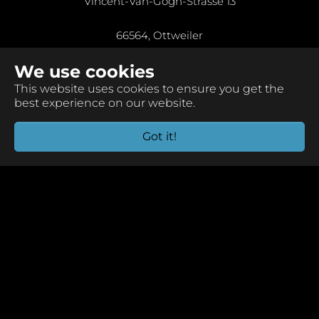
Vincent-Van-Gogh-Strasse 13
66564, Ottweiler
We use cookies
Germany
This website uses cookies to ensure you get the
best experience on our website.
Got it!
Terms & Conditions
Datenschutz
Impressum
Copyright © 2026 DC SMARTER GmbH. All Rights
Reserved.