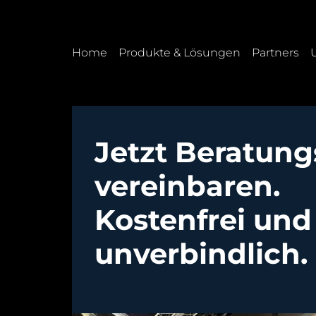
Skip to main content
Skip to page footer
Home
Produkte & Lösungen
Partners
Jetzt Beratung
vereinbaren.
Kostenfrei und
unverbindlich.